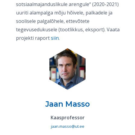
sotsiaalmajanduslikule arengule“ (2020-2021)
uuriti alampalga mõju hõivele, palkadele ja
soolisele palgalõhele, ettevõtete
tegevusedukusele (tootlikkus, eksport). Vaata
projekti raport
siin
.
Jaan Masso
Kaasprofessor
jaan.masso@ut.ee