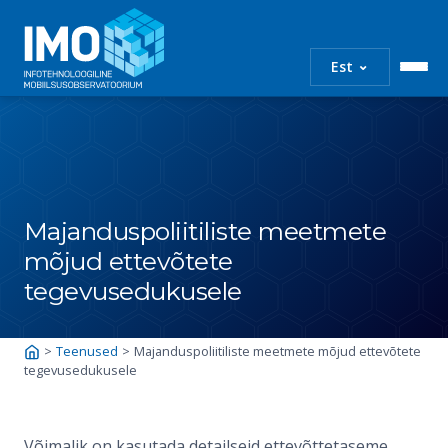
IMO
Infotehnoloogiline
⌄
Est
mobiilsusobservatoo
Skip
to
content
Majanduspoliitiliste meetmete
mõjud ettevõtete
tegevusedukusele
>
Teenused
>
Majanduspoliitiliste meetmete mõjud ettevõtete
tegevusedukusele
Võimalik on kasutada detailseid ettevõttetaseme