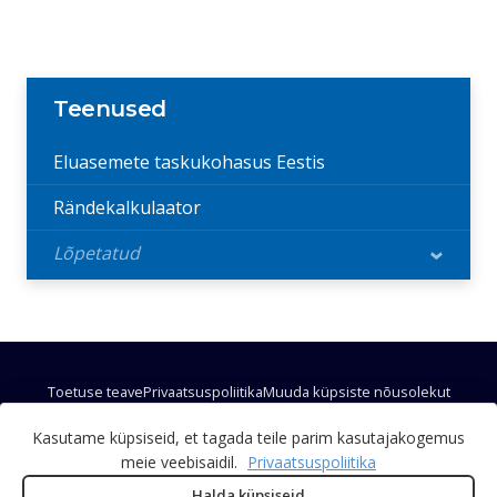
Teenused
Eluasemete taskukohasus Eestis
Rändekalkulaator
Lõpetatud
›
Toetuse teave
Privaatsuspoliitika
Muuda küpsiste nõusolekut
Sisukaart
Kasutame küpsiseid, et tagada teile parim kasutajakogemus
© 2026 Infotehnoloogiline mobiilsusobservatoorium
meie veebisaidil.
Privaatsuspoliitika
Halda küpsiseid