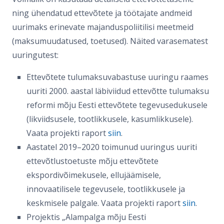
ning ühendatud ettevõtete ja töötajate andmeid
uurimaks erinevate majanduspoliitilisi meetmeid
(maksumuudatused, toetused). Näited varasematest
uuringutest:
Ettevõtete tulumaksuvabastuse uuringu raames
uuriti 2000. aastal läbiviidud ettevõtte tulumaksu
reformi mõju Eesti ettevõtete tegevusedukusele
(likviidsusele, tootlikkusele, kasumlikkusele).
Vaata projekti raport
siin
.
Aastatel 2019–2020 toimunud uuringus uuriti
ettevõtlustoetuste mõju ettevõtete
ekspordivõimekusele, ellujäämisele,
innovaatilisele tegevusele, tootlikkusele ja
keskmisele palgale. Vaata projekti raport
siin
.
Projektis „Alampalga mõju Eesti