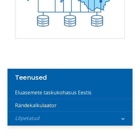
Teenused
Eluasemete taskukohasus Eestis
Rändekalkulaator
Lõpetatud
›