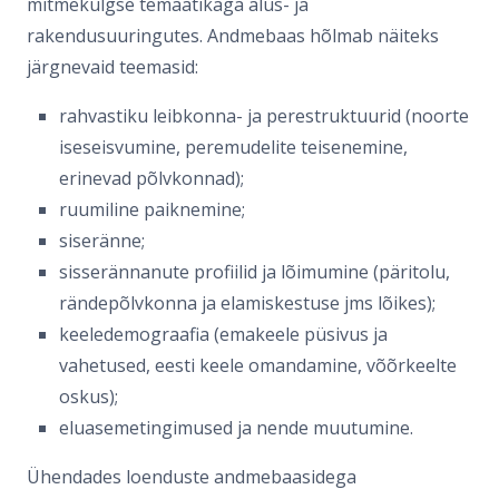
mitmekülgse temaatikaga alus- ja
rakendusuuringutes. Andmebaas hõlmab näiteks
järgnevaid teemasid:
rahvastiku leibkonna- ja perestruktuurid (noorte
iseseisvumine, peremudelite teisenemine,
erinevad põlvkonnad);
ruumiline paiknemine;
siseränne;
sisserännanute profiilid ja lõimumine (päritolu,
rändepõlvkonna ja elamiskestuse jms lõikes);
keeledemograafia (emakeele püsivus ja
vahetused, eesti keele omandamine, võõrkeelte
oskus);
eluasemetingimused ja nende muutumine.
Ühendades loenduste andmebaasidega