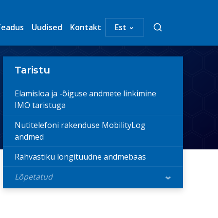
⌄
Teadus
Uudised
Kontakt
Est
Taristu
Elamisloa ja -õiguse andmete linkimine
IMO taristuga
Nutitelefoni rakenduse MobilityLog
andmed
Rahvastiku longituudne andmebaas
Lõpetatud
›