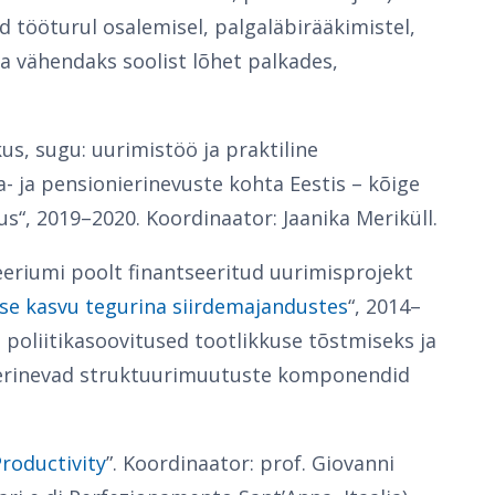
d tööturul osalemisel, palgaläbirääkimistel,
da vähendaks soolist lõhet palkades,
kus, sugu: uurimistöö ja praktiline
- ja pensionierinevuste kohta Eestis – kõige
s“, 2019–2020. Koordinaator: Jaanika Meriküll.
eeriumi poolt finantseeritud uurimisprojekt
se kasvu tegurina siirdemajandustes
“, 2014–
 poliitikasoovitused tootlikkuse tõstmiseks ja
s erinevad struktuurimuutuste komponendid
roductivity
”. Koordinaator: prof. Giovanni