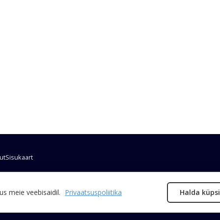
ut
Sisukaart
tut “Infotehnoloogiline mobiilsusobservatoorium” mida rahastatakse Eesti T
s meie veebisaidil.
Privaatsuspoliitika
Halda küpsi