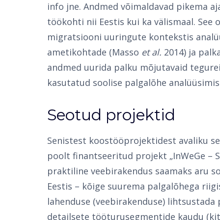
info jne. Andmed võimaldavad pikema aja 
töökohti nii Eestis kui ka välismaal. Se
migratsiooni uuringute kontekstis analü
ametikohtade (Masso
et al.
2014) ja palk
andmed uurida palku mõjutavaid tegurei
kasutatud soolise palgalõhe analüüsimis
Seotud projektid
Senistest koostööprojektidest avaliku s
poolt finantseeritud projekt „InWeGe – S
praktiline veebirakendus saamaks aru so
Eestis – kõige suurema palgalõhega riigi
lahenduse (veebirakenduse) lihtsustada 
detailsete tööturusegmentide kaudu (kit