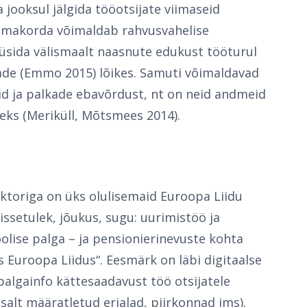
jooksul jälgida tööotsijate viimaseid
e omakorda võimaldab rahvusvahelise
üsida välismaalt naasnute edukust tööturul
ade (Emmo 2015) lõikes. Samuti võimaldavad
d ja palkade ebavõrdust, nt on neid andmeid
eks (Meriküll, Mõtsmees 2014).
ektoriga on üks olulisemaid Euroopa Liidu
issetulek, jõukus, sugu: uurimistöö ja
olise palga – ja pensionierinevuste kohta
s Euroopa Liidus“. Eesmärk on läbi digitaalse
palgainfo kättesaadavust töö otsijatele
salt määratletud erialad, piirkonnad jms).