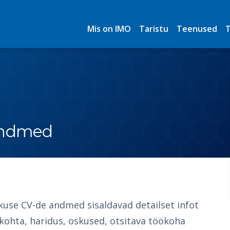
Mis on IMO
Taristu
Teenused
line mobiilsusobservatoorium
 andmed
kuse CV-de andmed sisaldavad detailset infot
ökohta, haridus, oskused, otsitava töökoha