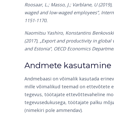
Roosaar, L.; Masso, J.; Varblane, U (2019),
waged and low-waged employees”, Internat
1151-1170.
Naomitsu Yashiro, Konstantins Benkovskis
(2017), „Export and productivity in globa
and Estonia“, OECD Economics Departmen
Andmete kasutamine
Andmebaasi on võimalik kasutada erineva
mille võimalikud teemad on ettevõtete e
tegevus, töötajate ettevõttevaheline mob
tegevusedukusega, töötajate palku mõju
(nimekiri pole ammendav).