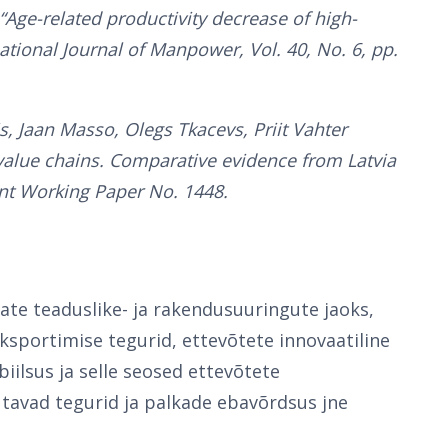
 “Age-related productivity decrease of high-
ional Journal of Manpower, Vol. 40, No. 6, pp.
, Jaan Masso, Olegs Tkacevs, Priit Vahter
l value chains. Comparative evidence from Latvia
t Working Paper No. 1448.
te teaduslike- ja rakendusuuringute jaoks,
ksportimise tegurid, ettevõtete innovaatiline
iilsus ja selle seosed ettevõtete
tavad tegurid ja palkade ebavõrdsus jne