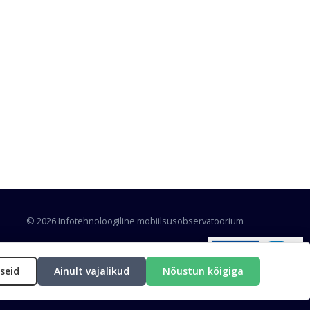
© 2026 Infotehnoloogiline mobiilsusobservatoorium
eadusagentuuri projektist (
TARISTU24-TK18
).
seid
Ainult vajalikud
Nõustun kõigiga