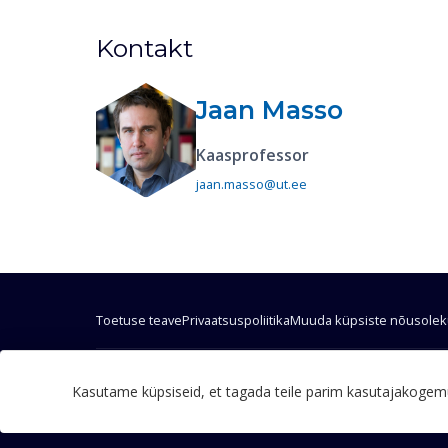
Kontakt
Jaan Masso
Kaasprofessor
jaan.masso@ut.ee
Toetuse teave
Privaatsuspoliitika
Muuda küpsiste nõusolek
Teadustöö läbiviimisel kasutati teadustaris
Kasutame küpsiseid, et tagada teile parim kasutajakogemu