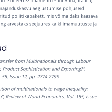
ari e di Perfezionamento Sant’Anna, Itaalia).
 majanduskasvu aeglustumise põhjuseid
ritud poliitikapakett, mis võimaldaks kaasava
ing arvestaks seejuures ka kliimamuutuste ja
ud
Transfer from Multinationals through Labour
y, Product Sophistication and Exporting?”,
55, Issue 12, pp. 2774-2795.
ution of multinationals to wage inequality:
”, Review of World Economics. Vol. 155, Issue