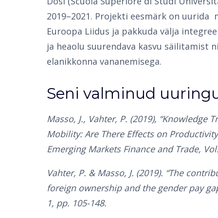
Dosi (Scuola Superiore di Studi Universit
2019–2021. Projekti eesmärk on uurida
Euroopa Liidus ja pakkuda välja integree
ja heaolu suurendava kasvu säilitamist n
elanikkonna vananemisega.
Seni valminud uuring
Masso, J., Vahter, P. (2019), “Knowledge 
Mobility: Are There Effects on Productivit
Emerging Markets Finance and Trade, Vol. 
Vahter, P. & Masso, J. (2019). “The contrib
foreign ownership and the gender pay gap
1, pp. 105-148.