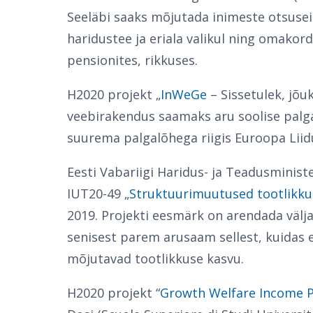
Seeläbi saaks mõjutada inimeste otsusei
haridustee ja eriala valikul ning omakor
pensionites, rikkuses.
H2020 projekt „
InWeGe
– Sissetulek, jõu
veebirakendus saamaks aru soolise palga
suurema palgalõhega riigis Euroopa Liidu
Eesti Vabariigi Haridus- ja Teadusminist
IUT20-49 „
Struktuurimuutused tootlikku
2019. Projekti eesmärk on arendada välja
senisest parem arusaam sellest, kuida
mõjutavad tootlikkuse kasvu.
H2020 projekt “
Growth Welfare Income P