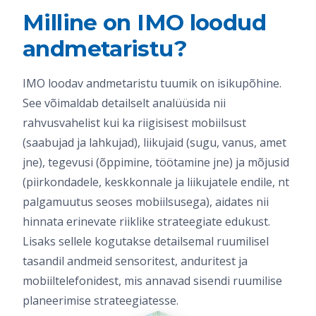
Milline on IMO loodud
andmetaristu?
IMO loodav andmetaristu tuumik on isikupõhine.
See võimaldab detailselt analüüsida nii
rahvusvahelist kui ka riigisisest mobiilsust
(saabujad ja lahkujad), liikujaid (sugu, vanus, amet
jne), tegevusi (õppimine, töötamine jne) ja mõjusid
(piirkondadele, keskkonnale ja liikujatele endile, nt
palgamuutus seoses mobiilsusega), aidates nii
hinnata erinevate riiklike strateegiate edukust.
Lisaks sellele kogutakse detailsemal ruumilisel
tasandil andmeid sensoritest, anduritest ja
mobiiltelefonidest, mis annavad sisendi ruumilise
planeerimise strateegiatesse.