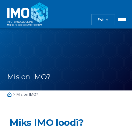
IMO
Infotehnoloogiline
⌄
Est
mobiilsusobservatoo
Skip
to
content
Mis on IMO?
>
Mis on IMO?
Miks IMO loodi?