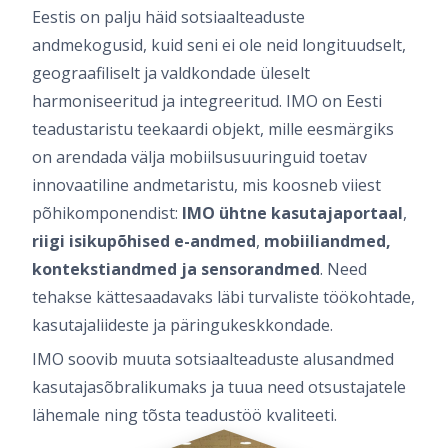
Eestis on palju häid sotsiaalteaduste
andmekogusid, kuid seni ei ole neid longituudselt,
geograafiliselt ja valdkondade üleselt
harmoniseeritud ja integreeritud. IMO on Eesti
teadustaristu teekaardi objekt, mille eesmärgiks
on arendada välja mobiilsusuuringuid toetav
innovaatiline andmetaristu, mis koosneb viiest
põhikomponendist:
IMO ühtne kasutajaportaal
,
riigi isikupõhised e-andmed
,
mobiiliandmed,
kontekstiandmed ja
sensorandmed
. Need
tehakse kättesaadavaks läbi turvaliste töökohtade,
kasutajaliideste ja päringukeskkondade.
IMO soovib muuta sotsiaalteaduste alusandmed
kasutajasõbralikumaks ja tuua need otsustajatele
lähemale ning tõsta teadustöö kvaliteeti.